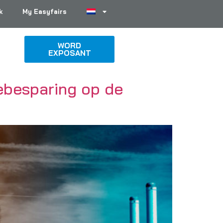
k
My Easyfairs
WORD
EXPOSANT
ebesparing op de