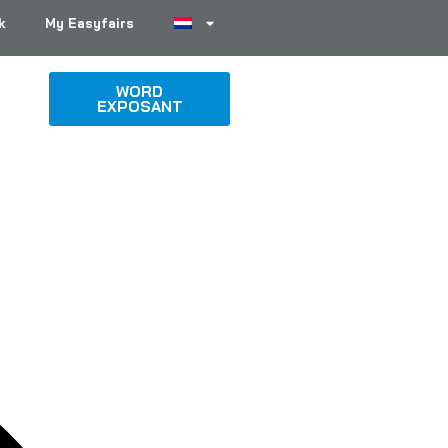
k
My Easyfairs
WORD
EXPOSANT